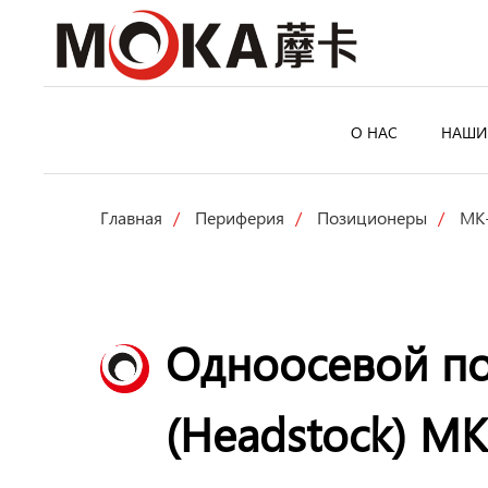
О НАС
НАШИ
Главная
/
Периферия
/
Позиционеры
/
MK
Одноосевой п
(Headstock) M