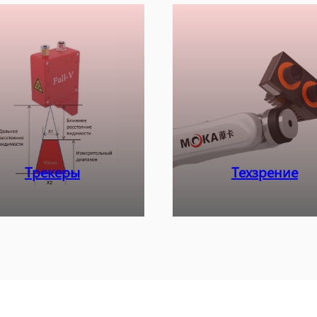
Трекеры
Техзрение