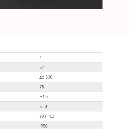
1
37
до 300
75
±1.5
<50
УХЛ 4.2
IP50