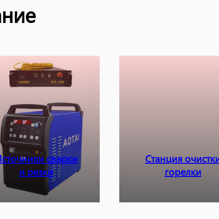
ание
сточники сварки
Станция очистк
и резки
горелки