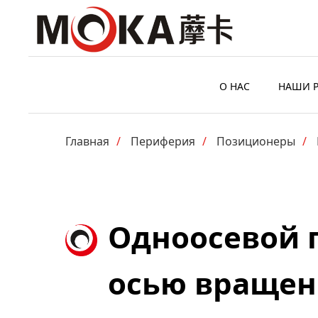
О НАС
НАШИ 
Главная
/
Периферия
/
Позиционеры
/
Одноосевой 
осью вращен