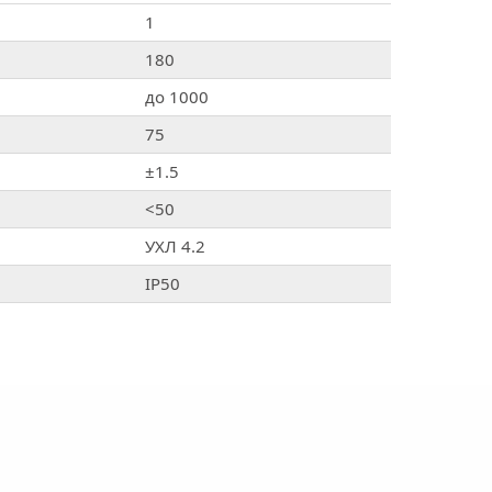
1
180
до 1000
75
±1.5
<50
УХЛ 4.2
IP50