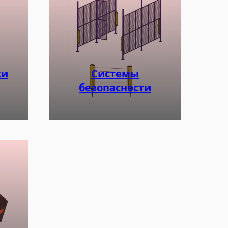
ки
Системы
безопасности