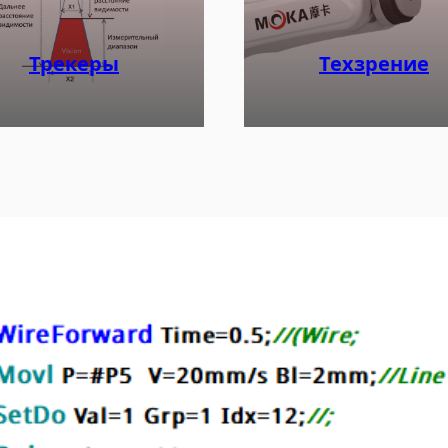
Трекеры
Техзрение