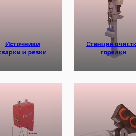
Источники
Станция очист
сварки и резки
горелки