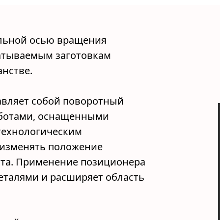
льной осью вращения
атываемым заготовкам
нстве.
авляет собой поворотный
оботами, оснащенными
технологическим
 изменять положение
нта. Применение позиционера
еталями и расширяет область